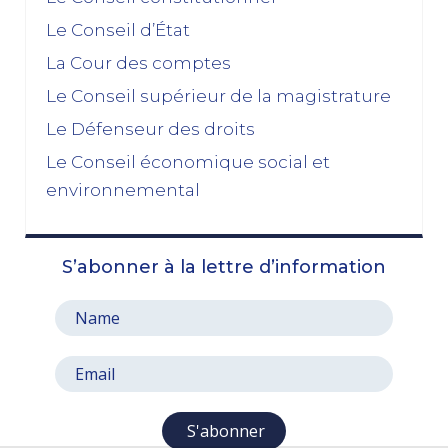
Le Conseil d’État
La dissolution s’éloigne
17/11/2025
La Cour des comptes
Budget 2026 : « En ayant fait du renoncement au
Le Conseil supérieur de la magistrature
49.3 une condition de leur accord de non-censure,
Le Défenseur des droits
les socialistes se sont en réalité piégés eux-
mêmes »
Le Conseil économique social et
03/11/2025
environnemental
octobre 2025
S’abonner à la lettre d’information
Le prix à payer pour sauver la Ve République
13/10/2025
Le pari de l’abandon du 49, 3 : entre faiblesse et
résignation
06/10/2025
septembre 2025
S'abonner