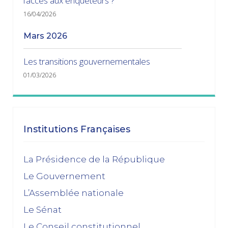
l’accès aux enquêteurs ?
16/04/2026
mars 2026
Les transitions gouvernementales
01/03/2026
janvier 2026
Dissolution ? Probabilité faible et risque fort
Institutions Françaises
15/01/2026
décembre 2025
La Présidence de la République
Le Gouvernement
Feuilleton budgétaire : un 49, 3 sinon rien
L’Assemblée nationale
02/12/2025
Le Sénat
novembre 2025
Le Conseil constitutionnel