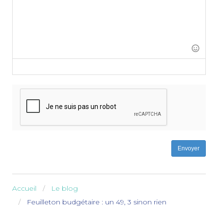
-
-
-
-
-
-
-
-
-
-
-
-
-
-
-
-
-
-
-
-
-
-
-
-
-
-
Envoyer
Accueil
Le blog
Feuilleton budgétaire : un 49, 3 sinon rien