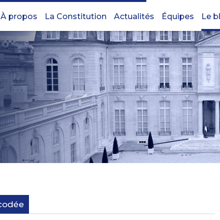
À propos
La Constitution
Actualités
Équipes
Le b
écodée