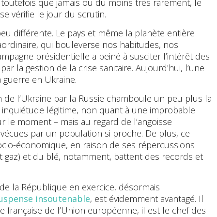
 toutefois que jamais ou du moins très rarement, le
e vérifie le jour du scrutin.
 peu différente. Le pays et même la planète entière
raordinaire, qui bouleverse nos habitudes, nos
agne présidentielle a peiné à susciter l’intérêt des
par la gestion de la crise sanitaire. Aujourd'hui, l’une
a guerre en Ukraine.
on de l’Ukraine par la Russie chamboule un peu plus la
e inquiétude légitime, non quant à une improbable
ur le moment – mais au regard de l’angoisse
écues par un population si proche. De plus, ce
socio-économique, en raison de ses répercussions
et gaz) et du blé, notamment, battent des records et
t de la République en exercice, désormais
suspense insoutenable
, est évidemment avantagé. Il
e française de l’Union européenne, il est le chef des