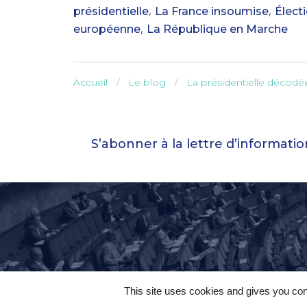
,
,
présidentielle
La France insoumise
Électi
,
européenne
La République en Marche
Accueil
Le blog
La présidentielle décodé
S’abonner à la lettre d’informati
This site uses cookies and gives you con