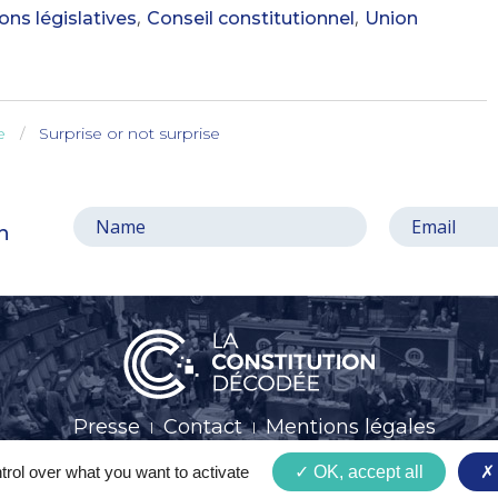
,
,
ons législatives
Conseil constitutionnel
Union
e
Surprise or not surprise
on
Presse
Contact
Mentions légales
trol over what you want to activate
OK, accept all