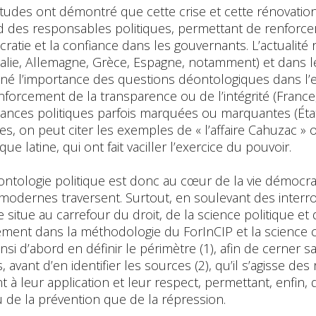
tudes ont démontré que cette crise et cette rénovation s
rd des responsables politiques, permettant de renforcer 
ratie et la confiance dans les gouvernants. L’actualite
talie, Allemagne, Grèce, Espagne, notamment) et dans le
né l’importance des questions déontologiques dans l’ex
forcement de la transparence ou de l’intégrité (France
nances politiques parfois marquées ou marquantes (Éta
res, on peut citer les exemples de « l’affaire Cahuzac »
que latine, qui ont fait vaciller l’exercice du pouvoir.
ontologie politique est donc au cœur de la vie démocrat
 modernes traversent. Surtout, en soulevant des interro
e situe au carrefour du droit, de la science politique et de
ment dans la méthodologie du ForInCIP et la science con
insi d’abord en définir le périmètre (1), afin de cerner s
, avant d’en identifier les sources (2), qu’il s’agisse d
nt à leur application et leur respect, permettant, enfin, d
 de la prévention que de la répression.