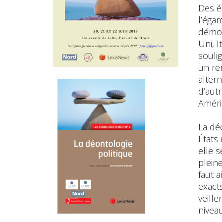
Des é
l’éga
démoc
Uni, I
soulig
un ren
alter
d’aut
Améri
La dé
États
elle s
pleine
faut a
exacts
veille
niveau