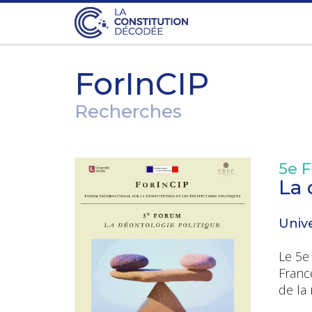
ForInCIP
Recherches
5e F
La 
Unive
Le 5e 
France
de la 