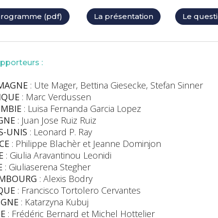
programme (pdf)
La présentation
Le questi
pporteurs :
MAGNE
: Ute Mager, Bettina Giesecke, Stefan Sinner
IQUE
: Marc Verdussen
MBIE
: Luisa Fernanda Garcia Lopez
GNE
: Juan Jose Ruiz Ruiz
S-UNIS
: Leonard P. Ray
CE
: Philippe Blachèr et Jeanne Dominjon
E
: Giulia Aravantinou Leonidi
E
: Giuliaserena Stegher
EMBOURG
: Alexis Bodry
QUE
: Francisco Tortolero Cervantes
OGNE
: Katarzyna Kubuj
SE
: Frédéric Bernard et Michel Hottelier