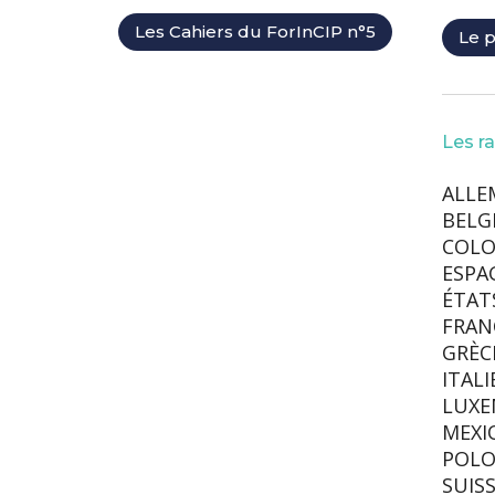
Les Cahiers du ForInCIP n°5
Le 
Les ra
ALLE
BELG
COLO
ESPA
ÉTAT
FRAN
GRÈC
ITALI
LUX
MEXI
POL
SUIS