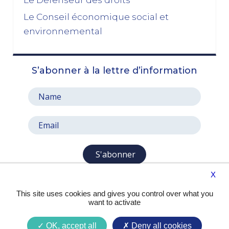
les socialistes se sont en réalité piégés eux-
mêmes »
Le Conseil économique social et
03/11/2025
environnemental
octobre 2025
S’abonner à la lettre d’information
Le prix à payer pour sauver la Ve République
13/10/2025
Le pari de l’abandon du 49, 3 : entre faiblesse et
résignation
06/10/2025
septembre 2025
S'abonner
X
Aux mêmes causes, les mêmes effets
29/09/2025
This site uses cookies and gives you control over what you
want to activate
Privilégier l’intérêt national sur les intérêts
personnels
OK, accept all
Deny all cookies