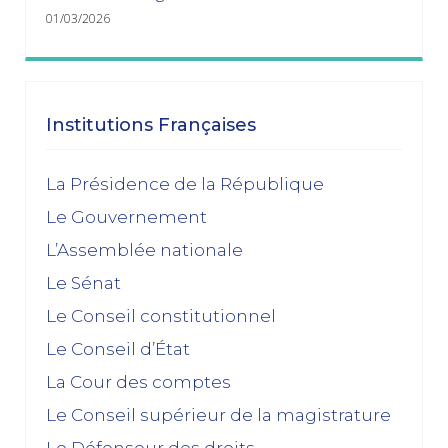
01/03/2026
janvier 2026
Dissolution ? Probabilité faible et risque fort
Institutions Françaises
15/01/2026
décembre 2025
La Présidence de la République
Le Gouvernement
Feuilleton budgétaire : un 49, 3 sinon rien
L’Assemblée nationale
02/12/2025
Le Sénat
novembre 2025
Le Conseil constitutionnel
Le Conseil d’État
La dissolution s’éloigne
17/11/2025
La Cour des comptes
Budget 2026 : « En ayant fait du renoncement au
Le Conseil supérieur de la magistrature
49.3 une condition de leur accord de non-censure,
Le Défenseur des droits