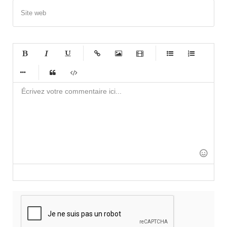
Site web
-
-
-
-
-
-
-
-
-
-
-
-
-
-
-
-
-
-
-
-
-
-
-
-
-
-
-
-
-
-
-
-
-
-
-
-
-
-
-
-
-
-
-
-
-