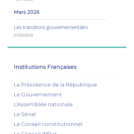
mars 2026
Les transitions gouvernementales
01/03/2026
janvier 2026
Dissolution ? Probabilité faible et risque fort
Institutions Françaises
15/01/2026
décembre 2025
La Présidence de la République
Le Gouvernement
Feuilleton budgétaire : un 49, 3 sinon rien
L’Assemblée nationale
02/12/2025
Le Sénat
novembre 2025
Le Conseil constitutionnel
Le Conseil d’État