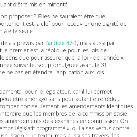
squant d’être mis en minorité.
-on proposer ? Elles ne sauraient être que
rtement est la clef pour recouvrer une dignité de
n à elle seule.
s délais prévus par
l’article 47-1
, mais aussi par
t le premier est la réplique pour les lois de
de sens que pour assurer que la loi « de l’année »,
année suivante, soit promulguée avant le 31
e ne pas en étendre l’application aux lois
amental pour le législateur, car il lui permet
 il peut être aménagé sans pour autant être réduit.
aire tomber non seulement les amendements identiques
e, interdire que les membres de la commission saisie
des amendements déjà examinés en commission. On
mps législatif programmé », qui a ses vertus contre
iscussion d’un texte), mais aussi ses travers (les