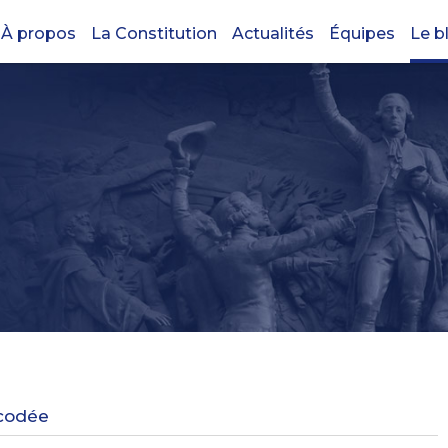
À propos
La Constitution
Actualités
Équipes
Le b
écodée