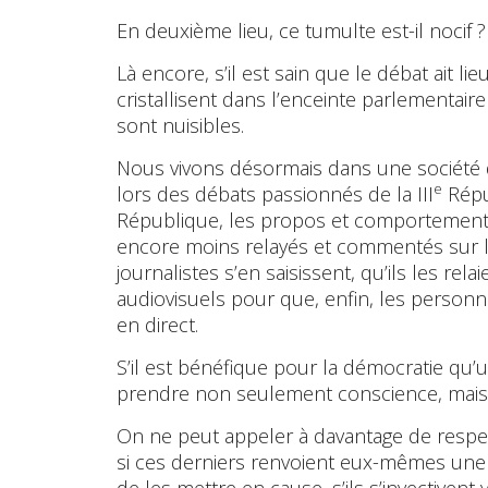
En deuxième lieu, ce tumulte est-il nocif ? 
Là encore, s’il est sain que le débat ait li
cristallisent dans l’enceinte parlementaire
sont nuisibles.
Nous vivons désormais dans une société d
e
lors des débats passionnés de la III
Répu
République, les propos et comportements à
encore moins relayés et commentés sur les
journalistes s’en saisissent, qu’ils les rela
audiovisuels pour que, enfin, les personne
en direct.
S’il est bénéfique pour la démocratie qu’u
prendre non seulement conscience, mais 
On ne peut appeler à davantage de respect
si ces derniers renvoient eux-mêmes une 
de les mettre en cause, s’ils s’invectivent