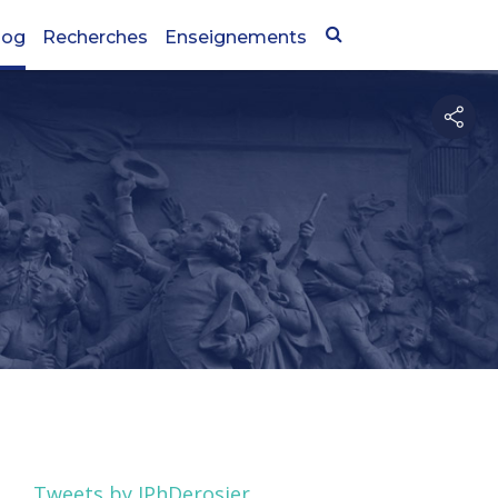
log
Recherches
Enseignements
Tweets by JPhDerosier