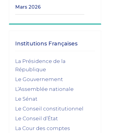
mars 2026
Les transitions gouvernementales
01/03/2026
janvier 2026
Institutions Françaises
Dissolution ? Probabilité faible et risque
La Présidence de la
fort
République
15/01/2026
Le Gouvernement
décembre 2025
L’Assemblée nationale
Feuilleton budgétaire : un 49, 3 sinon
Le Sénat
rien
Le Conseil constitutionnel
02/12/2025
Le Conseil d’État
novembre 2025
La Cour des comptes