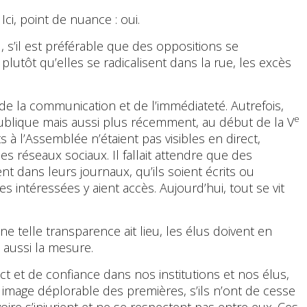
Ici, point de nuance : oui.
eu, s’il est préférable que des oppositions se
 plutôt qu’elles se radicalisent dans la rue, les excès
e la communication et de l’immédiateté. Autrefois,
e
blique mais aussi plus récemment, au début de la V
 l’Assemblée n’étaient pas visibles en direct,
 réseaux sociaux. Il fallait attendre que des
ient dans leurs journaux, qu’ils soient écrits ou
s intéressées y aient accès. Aujourd’hui, tout se vit
ne telle transparence ait lieu, les élus doivent en
aussi la mesure.
 et de confiance dans nos institutions et nos élus,
image déplorable des premières, s’ils n’ont de cesse
 voire s’injurient et ne se respectent pas entre eux. Ces