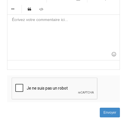
-
-
-
-
-
-
-
-
-
-
-
-
-
-
-
-
-
-
-
-
-
-
-
-
-
-
-
-
-
-
-
-
-
-
-
-
-
-
-
-
-
-
-
Envoyer