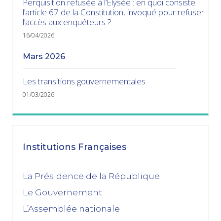
Perquisition refusée à l’Élysée : en quoi consiste
l’article 67 de la Constitution, invoqué pour refuser
l’accès aux enquêteurs ?
16/04/2026
mars 2026
Les transitions gouvernementales
01/03/2026
janvier 2026
Dissolution ? Probabilité faible et risque fort
Institutions Françaises
15/01/2026
décembre 2025
La Présidence de la République
Le Gouvernement
Feuilleton budgétaire : un 49, 3 sinon rien
L’Assemblée nationale
02/12/2025