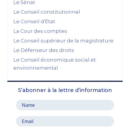
Le Sénat
novembre 2025
Le Conseil constitutionnel
Le Conseil d’État
La dissolution s’éloigne
17/11/2025
La Cour des comptes
Budget 2026 : « En ayant fait du renoncement au
Le Conseil supérieur de la magistrature
49.3 une condition de leur accord de non-censure,
Le Défenseur des droits
les socialistes se sont en réalité piégés eux-
mêmes »
Le Conseil économique social et
03/11/2025
environnemental
octobre 2025
S’abonner à la lettre d’information
Le prix à payer pour sauver la Ve République
13/10/2025
Le pari de l’abandon du 49, 3 : entre faiblesse et
résignation
06/10/2025