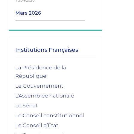
16/04/2026
mars 2026
Les transitions gouvernementales
01/03/2026
janvier 2026
Institutions Françaises
Dissolution ? Probabilité faible et risque
La Présidence de la
fort
République
15/01/2026
Le Gouvernement
décembre 2025
L’Assemblée nationale
Feuilleton budgétaire : un 49, 3 sinon
Le Sénat
rien
Le Conseil constitutionnel
02/12/2025
Le Conseil d’État
novembre 2025