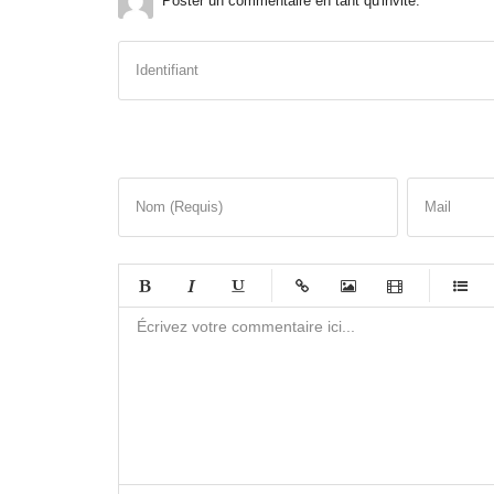
Poster un commentaire en tant qu'invité.
Identifiant
Nom (Requis)
Mail
-
-
-
-
-
-
-
-
-
-
-
-
-
-
-
-
-
-
-
-
-
-
-
-
-
-