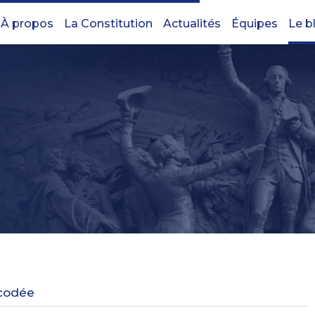
À propos
La Constitution
Actualités
Équipes
Le b
écodée