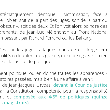
tématiquement identique : victimisation, face à
l’objet, soit de la part des juges, soit de la part du
bscur –, soit des deux. Et l’on voit alors poindre des
prenants, de Jean-Luc Mélenchon au Front National
passant par Richard Ferrand ou les Balkany.
ées car les juges, attaqués dans ce qui forge leur
lité, redoublent de vigilance, donc de rigueur. Il n’en
xer la justice de politique.
vement politique, ou en donne toutes les apparences ?
stoires passées, mais bien à une affaire à venir.
s de Jean-Jacques Urvoas,
devant la Cour de justice
par la Constitution, compétente pour la responsabilité
e
ent et
composée aux 4/5
de politiques (quinze
s magistrats)
.