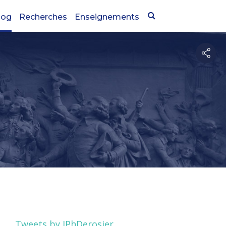
log
Recherches
Enseignements
Tweets by JPhDerosier