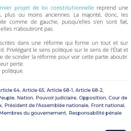
rnier projet de loi constitutionnelle
reprend une
es, plus ou moins anciennes. La majorité, donc, les
oite comme de gauche, puisqu’elles s’en sont fait,
 elles n’aboutiront pas.
nscrites dans une réforme qui forme un tout et sur
 Privilégiant le sens politique sur le sens de l’État et
se de scinder la réforme pour voir cette partie aboutir.
leur perte.
 politique.
,
,
,
,
rticle 64
Article 65
Article 68-1
Article 68-2
,
,
,
,
Peuple
Nation
Pouvoir judiciaire
Opposition
Cour de
,
,
,
x
Président de l'Assemblée nationale
Front national
,
Membres du gouvernement
Responsabilité pénale