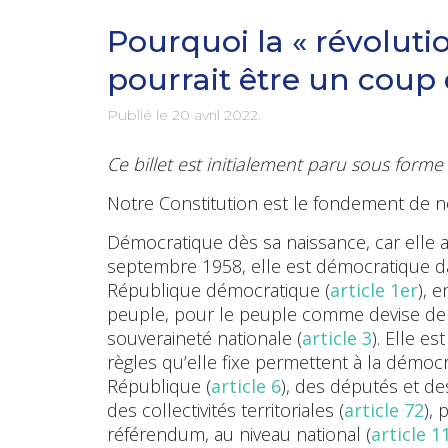
Pourquoi la « révoluti
pourrait être un coup 
Publié le
20 avril 2022
.
Ce billet est initialement paru sous form
Notre Constitution est le fondement de n
Démocratique dès sa naissance, car elle 
septembre 1958, elle est démocratique da
République démocratique (
article 1er
), 
peuple, pour le peuple comme devise de 
souveraineté nationale (
article 3
). Elle e
règles qu’elle fixe permettent à la démocr
République (
article 6
), des députés et de
des collectivités territoriales (
article 72
), 
référendum, au niveau national (
article 1