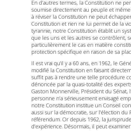
En d’autres termes, la Constitution ne pe
soumise directement au peuple et même 
à réviser la Constitution ne peut échapper à
Constitution et rien ne lui permet de la vio
tyrannie, notre Constitution établit un s
que les uns et les autres se contrôlent, s
particulièrement le cas en matière constit
protection spécifique en raison de sa pl
Il est vrai qu’il y a 60 ans, en 1962, le Gé
modifié la Constitution en faisant direc
suffit pas à rendre une telle procédure co
dénoncée par la quasi-totalité des experts
Gaston Monnerville, Président du Sénat, l’a
personne n’a sérieusement envisagé emprun
notre Constitution institue un Conseil con
aussi sur la démocratie, sur l’élection du
référendum. Or depuis 1962, la jurisprud
d’expérience. Désormais, il peut examine