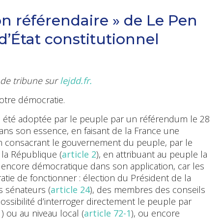
on référendaire » de Le Pen
d’État constitutionnel
e de tribune sur
lejdd.fr.
otre démocratie.
a été adoptée par le peuple par un référendum le 28
ns son essence, en faisant de la France une
en consacrant le gouvernement du peuple, par le
la République (
article 2
), en attribuant au peuple la
st encore démocratique dans son application, car les
atie de fonctionner : élection du Président de la
s sénateurs (
article 24
), des membres des conseils
possibilité d’interroger directement le peuple par
1
) ou au niveau local (
article 72-1
), ou encore