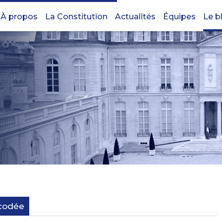
À propos
La Constitution
Actualités
Équipes
Le b
écodée