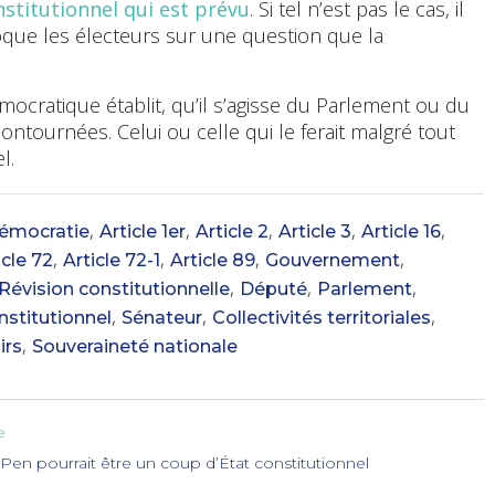
nstitutionnel qui est prévu
. Si tel n’est pas le cas, il
voque les électeurs sur une question que la
mocratique établit, qu’il s’agisse du Parlement ou du
ontournées. Celui ou celle qui le ferait malgré tout
l.
,
,
,
,
,
émocratie
Article 1er
Article 2
Article 3
Article 16
,
,
,
,
icle 72
Article 72-1
Article 89
Gouvernement
,
,
,
Révision constitutionnelle
Député
Parlement
,
,
,
nstitutionnel
Sénateur
Collectivités territoriales
,
irs
Souveraineté nationale
e
 Pen pourrait être un coup d’État constitutionnel