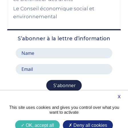
les socialistes se sont en réalité piégés eux-
mêmes »
Le Conseil économique social et
03/11/2025
environnemental
octobre 2025
S’abonner à la lettre d’information
Le prix à payer pour sauver la Ve République
13/10/2025
Le pari de l’abandon du 49, 3 : entre faiblesse et
résignation
06/10/2025
septembre 2025
S'abonner
X
Aux mêmes causes, les mêmes effets
29/09/2025
This site uses cookies and gives you control over what you
want to activate
Privilégier l’intérêt national sur les intérêts
personnels
OK, accept all
Deny all cookies