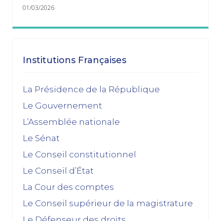
01/03/2026
janvier 2026
Dissolution ? Probabilité faible et risque fort
Institutions Françaises
15/01/2026
décembre 2025
La Présidence de la République
Le Gouvernement
Feuilleton budgétaire : un 49, 3 sinon rien
L’Assemblée nationale
02/12/2025
Le Sénat
novembre 2025
Le Conseil constitutionnel
Le Conseil d’État
La dissolution s’éloigne
17/11/2025
La Cour des comptes
Budget 2026 : « En ayant fait du renoncement au
Le Conseil supérieur de la magistrature
49.3 une condition de leur accord de non-censure,
Le Défenseur des droits