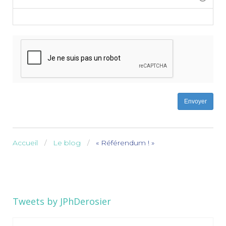
-
-
-
-
-
-
Envoyer
Accueil
Le blog
« Référendum ! »
Tweets by JPhDerosier