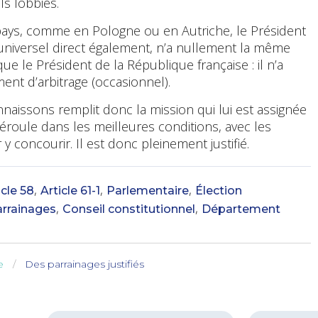
s lobbies.
 pays, comme en Pologne ou en Autriche, le Président
 universel direct également, n’a nullement la même
e le Président de la République française : il n’a
ent d’arbitrage (occasionnel).
aissons remplit donc la mission qui lui est assignée
 déroule dans les meilleures conditions, avec les
 y concourir. Il est donc pleinement justifié.
,
,
,
icle 58
Article 61-1
Parlementaire
Élection
,
,
rrainages
Conseil constitutionnel
Département
e
Des parrainages justifiés