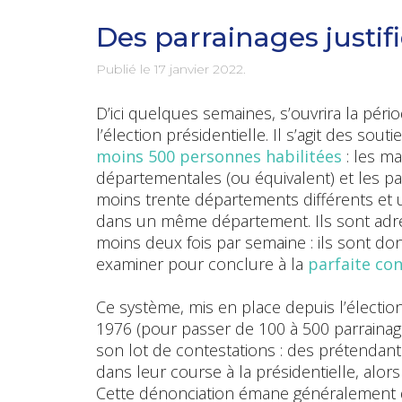
Des parrainages justif
Publié le
17 janvier 2022
.
D’ici quelques semaines, s’ouvrira la péri
l’élection présidentielle. Il s’agit des so
moins 500 personnes habilitées
: les ma
départementales (ou équivalent) et les p
moins trente départements différents et 
dans un même département. Ils sont adres
moins deux fois par semaine : ils sont do
examiner pour conclure à la
parfaite con
Ce système, mis en place depuis l’élection
1976 (pour passer de 100 à 500 parrainages
son lot de contestations : des prétendant
dans leur course à la présidentielle, alors
Cette dénonciation émane généralement d