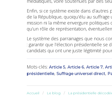
médiatiques, voire soutenues par des seul
Enfin, si ce système existe dans d’autres
de la République, quoiqu’élu au suffrage
mission ni la même envergure politiques qu
qu’un rôle de représentation, éventuellem
Le système des parrainages que nous conn
: garantir que l’élection présidentielle se
candidats qui ont une juste légitimité pour
Mots-clés:
,
,
,
Article 5
Article 6
Article 7
Art
,
,
présidentielle
Suffrage universel direct
Pa
Accueil
Le blog
La présidentielle décodé