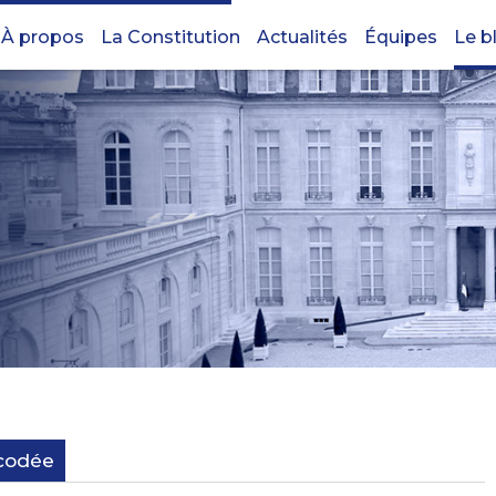
À propos
La Constitution
Actualités
Équipes
Le b
écodée