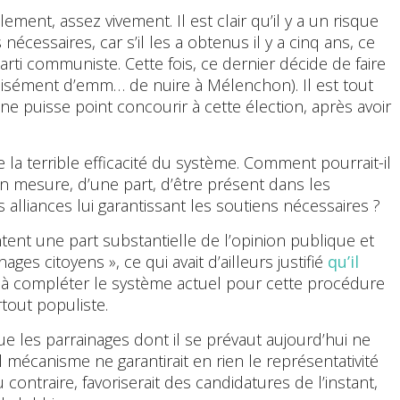
ement, assez vivement. Il est clair qu’il y a un risque
nécessaires, car s’il les a obtenus il y a cinq ans, ce
rti communiste. Cette fois, ce dernier décide de faire
récisément d’emm… de nuire à Mélenchon). Il est tout
l ne puisse point concourir à cette élection, après avoir
e la terrible efficacité du système. Comment pourrait-il
 en mesure, d’une part, d’être présent dans les
s alliances lui garantissant les soutiens nécessaires ?
ntent une part substantielle de l’opinion publique et
ages citoyens », ce qui avait d’ailleurs justifié
qu’il
 à compléter le système actuel pour cette procédure
rtout populiste.
ue les parrainages dont il se prévaut aujourd’hui ne
el mécanisme ne garantirait en rien le représentativité
u contraire, favoriserait des candidatures de l’instant,