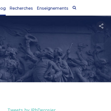
log
Recherches
Enseignements
Tweets by JPhDerosier