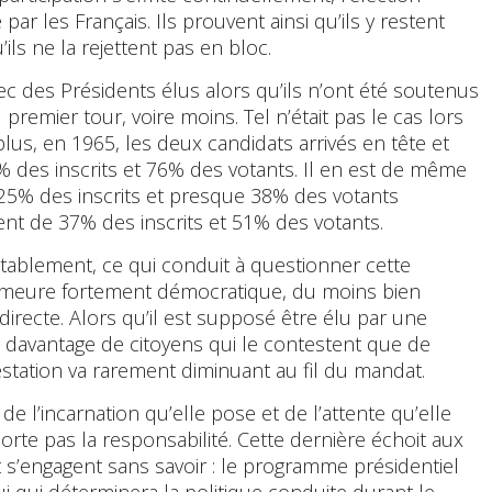
par les Français. Ils prouvent ainsi qu’ils y restent
ils ne la rejettent pas en bloc.
c des Présidents élus alors qu’ils n’ont été soutenus
premier tour, voire moins. Tel n’était pas le cas lors
 plus, en 1965, les deux candidats arrivés en tête et
% des inscrits et 76% des votants. Il en est de même
 25% des inscrits et presque 38% des votants
urent de 37% des inscrits et 51% des votants.
évitablement, ce qui conduit à questionner cette
demeure fortement démocratique, du moins bien
directe. Alors qu’il est supposé être élu par une
ité davantage de citoyens qui le contestent que de
estation va rarement diminuant au fil du mandat.
t de l’incarnation qu’elle pose et de l’attente qu’elle
rte pas la responsabilité. Cette dernière échoit aux
 s’engagent sans savoir : le programme présidentiel
ui qui déterminera la politique conduite durant le