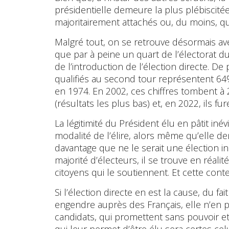
présidentielle demeure la plus plébiscitée 
majoritairement attachés ou, du moins, qu’
Malgré tout, on se retrouve désormais ave
que par à peine un quart de l’électorat du 
de l’introduction de l’élection directe. De
qualifiés au second tour représentent 64
en 1974. En 2002, ces chiffres tombent à
(résultats les plus bas) et, en 2022, ils f
La légitimité du Président élu en pâtit in
modalité de l’élire, alors même qu’elle 
davantage que ne le serait une élection in
majorité d’électeurs, il se trouve en réal
citoyens qui le soutiennent. Et cette cont
Si l’élection directe en est la cause, du fai
engendre auprès des Français, elle n’en po
candidats, qui promettent sans pouvoir et
qui leur permet d’être élu sera certes cel