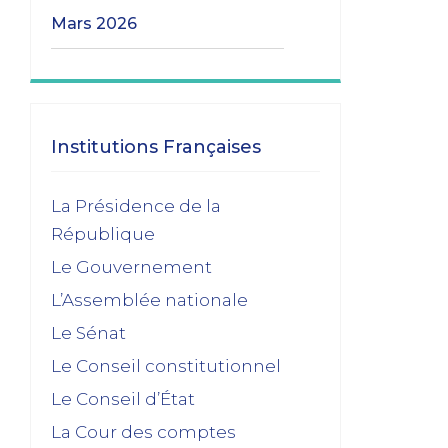
mars 2026
Les transitions gouvernementales
01/03/2026
janvier 2026
Institutions Françaises
Dissolution ? Probabilité faible et risque
La Présidence de la
fort
République
15/01/2026
Le Gouvernement
décembre 2025
L’Assemblée nationale
Feuilleton budgétaire : un 49, 3 sinon
Le Sénat
rien
Le Conseil constitutionnel
02/12/2025
Le Conseil d’État
novembre 2025
La Cour des comptes