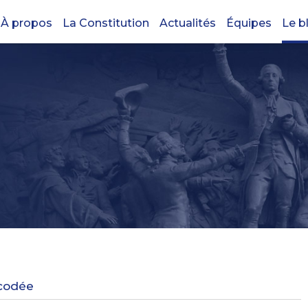
À propos
La Constitution
Actualités
Équipes
Le b
écodée