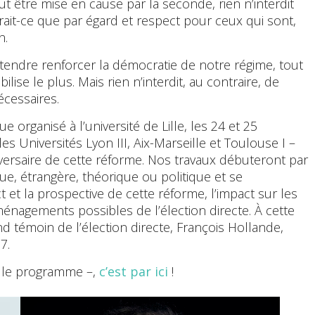
t être mise en cause par la seconde, rien n’interdit
serait-ce que par égard et respect pour ceux qui sont,
n.
rétendre renforcer la démocratie de notre régime, tout
lise le plus. Mais rien n’interdit, au contraire, de
écessaires.
 organisé à l’université de Lille, les 24 et 25
s Universités Lyon III, Aix-Marseille et Toulouse I –
iversaire de cette réforme. Nos travaux débuteront par
que, étrangère, théorique ou politique et se
t et la prospective de cette réforme, l’impact sur les
ménagements possibles de l’élection directe. À cette
 témoin de l’élection directe, François Hollande,
7.
t le programme –,
c’est par ici
!