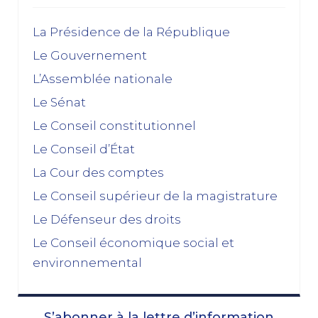
décembre 2025
La Présidence de la République
Le Gouvernement
Feuilleton budgétaire : un 49, 3 sinon rien
L’Assemblée nationale
02/12/2025
Le Sénat
novembre 2025
Le Conseil constitutionnel
Le Conseil d’État
La dissolution s’éloigne
17/11/2025
La Cour des comptes
Budget 2026 : « En ayant fait du renoncement au
Le Conseil supérieur de la magistrature
49.3 une condition de leur accord de non-censure,
Le Défenseur des droits
les socialistes se sont en réalité piégés eux-
mêmes »
Le Conseil économique social et
03/11/2025
environnemental
octobre 2025
S’abonner à la lettre d’information