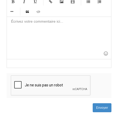
-
-
-
-
-
-
-
-
-
-
-
-
-
-
-
-
-
-
-
-
-
-
-
-
-
-
-
-
-
-
-
-
-
-
-
-
-
-
-
-
-
-
-
Envoyer