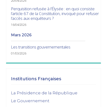
20/04/2026
Perquisition refusée à l’Élysée : en quoi consiste
l’article 67 de la Constitution, invoqué pour refuser
l’accès aux enquêteurs ?
16/04/2026
mars 2026
Les transitions gouvernementales
01/03/2026
janvier 2026
Dissolution ? Probabilité faible et risque fort
Institutions Françaises
15/01/2026
décembre 2025
La Présidence de la République
Le Gouvernement
Feuilleton budgétaire : un 49, 3 sinon rien