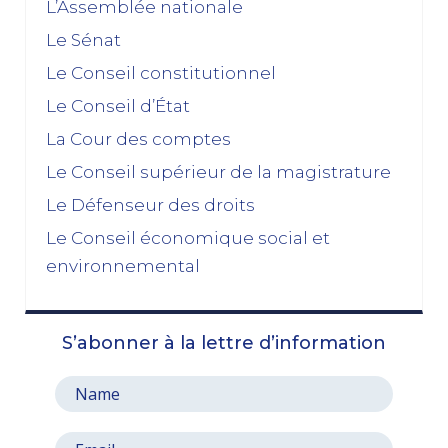
L’Assemblée nationale
02/12/2025
Le Sénat
novembre 2025
Le Conseil constitutionnel
Le Conseil d’État
La dissolution s’éloigne
17/11/2025
La Cour des comptes
Budget 2026 : « En ayant fait du renoncement au
Le Conseil supérieur de la magistrature
49.3 une condition de leur accord de non-censure,
Le Défenseur des droits
les socialistes se sont en réalité piégés eux-
mêmes »
Le Conseil économique social et
03/11/2025
environnemental
octobre 2025
S’abonner à la lettre d’information
Le prix à payer pour sauver la Ve République
13/10/2025
Le pari de l’abandon du 49, 3 : entre faiblesse et
résignation