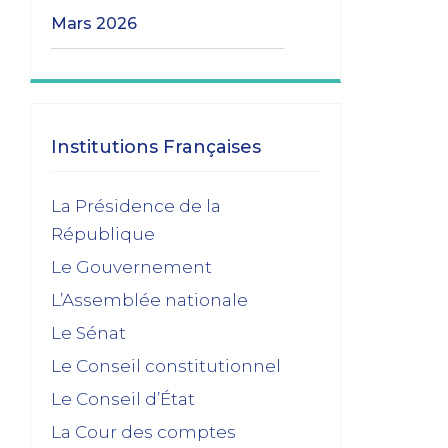
mars 2026
Les transitions gouvernementales
01/03/2026
janvier 2026
Institutions Françaises
Dissolution ? Probabilité faible et risque
La Présidence de la
fort
République
15/01/2026
Le Gouvernement
décembre 2025
L’Assemblée nationale
Feuilleton budgétaire : un 49, 3 sinon
Le Sénat
rien
Le Conseil constitutionnel
02/12/2025
Le Conseil d’État
novembre 2025
La Cour des comptes