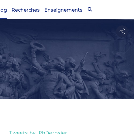
log
Recherches
Enseignements
Tweets by JPhDerosier