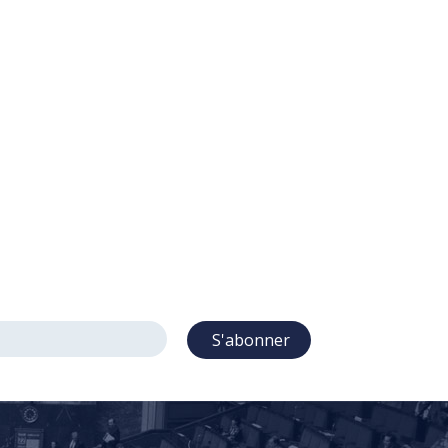
avril 2025
Marine Le Pen et les voies de recours
07/04/2025
Verdict dans l’affaire Marine Le Pen : le
non de la loi
01/04/2025
mars 2025
Trois enseignements qui n’en sont pas
30/03/2025
S'abonner
Préserver la Constitution : un impératif
juridique et démocratique
19/03/2025
février 2025