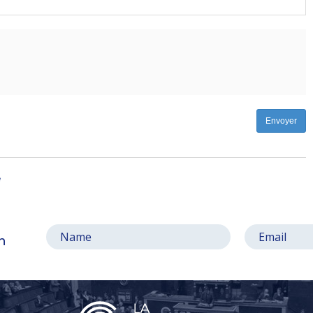
-
-
Envoyer
e
on