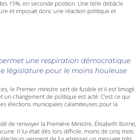
des 15%, en seconde position. Une telle débâcle
re et imposait donc une réaction politique et
n permet une respiration démocratique
ne législature pour le moins houleuse
, le Premier ministre sert de fusible et il est limogé.
n changement de politique est acté. C’est ce qui
les élections municipales calamiteuses pour la
cidé de renvoyer la Première Ministre, Élisabeth Borne,
cune. Il lui était dès lors difficile, moins de cinq mois
 électeurs viennent de lui adresser un message très