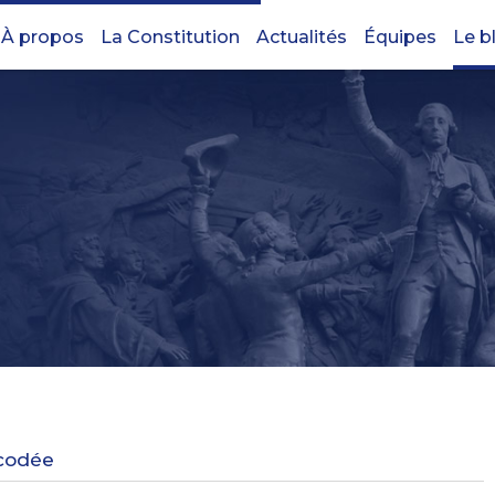
À propos
La Constitution
Actualités
Équipes
Le b
écodée