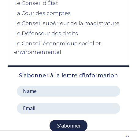
Le Conseil d’État
La dissolution s’éloigne
17/11/2025
La Cour des comptes
Budget 2026 : « En ayant fait du renoncement au
Le Conseil supérieur de la magistrature
49.3 une condition de leur accord de non-censure,
Le Défenseur des droits
les socialistes se sont en réalité piégés eux-
mêmes »
Le Conseil économique social et
03/11/2025
environnemental
octobre 2025
S’abonner à la lettre d’information
Le prix à payer pour sauver la Ve République
13/10/2025
Le pari de l’abandon du 49, 3 : entre faiblesse et
résignation
06/10/2025
septembre 2025
S'abonner