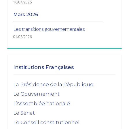
16/04/2026
mars 2026
Les transitions gouvernementales
01/03/2026
janvier 2026
Dissolution ? Probabilité faible et risque fort
Institutions Françaises
15/01/2026
décembre 2025
La Présidence de la République
Le Gouvernement
Feuilleton budgétaire : un 49, 3 sinon rien
L’Assemblée nationale
02/12/2025
Le Sénat
novembre 2025
Le Conseil constitutionnel