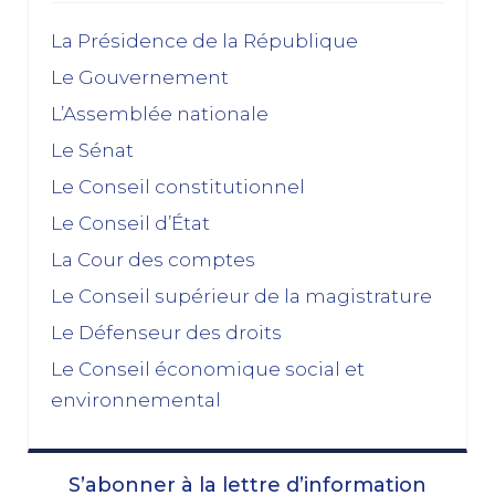
décembre 2025
La Présidence de la République
Le Gouvernement
Feuilleton budgétaire : un 49, 3 sinon rien
L’Assemblée nationale
02/12/2025
Le Sénat
novembre 2025
Le Conseil constitutionnel
Le Conseil d’État
La dissolution s’éloigne
17/11/2025
La Cour des comptes
Budget 2026 : « En ayant fait du renoncement au
Le Conseil supérieur de la magistrature
49.3 une condition de leur accord de non-censure,
Le Défenseur des droits
les socialistes se sont en réalité piégés eux-
mêmes »
Le Conseil économique social et
03/11/2025
environnemental
octobre 2025
S’abonner à la lettre d’information
Le prix à payer pour sauver la Ve République