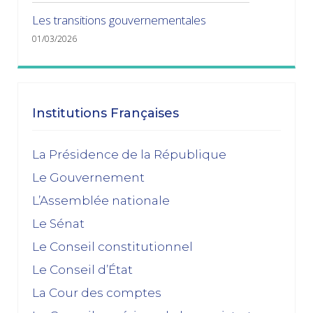
Les transitions gouvernementales
01/03/2026
janvier 2026
Dissolution ? Probabilité faible et risque fort
Institutions Françaises
15/01/2026
décembre 2025
La Présidence de la République
Le Gouvernement
Feuilleton budgétaire : un 49, 3 sinon rien
L’Assemblée nationale
02/12/2025
Le Sénat
novembre 2025
Le Conseil constitutionnel
Le Conseil d’État
La dissolution s’éloigne
17/11/2025
La Cour des comptes