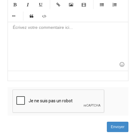
-
-
-
-
-
-
-
-
-
-
-
-
-
-
-
-
-
-
-
-
-
-
-
-
-
-
-
-
-
-
-
-
-
-
-
-
-
-
-
-
-
-
-
-
-
Envoyer