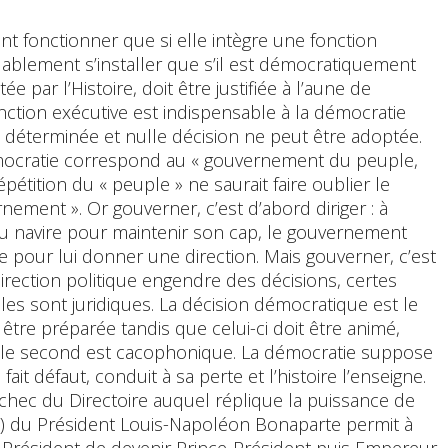
t fonctionner que si elle intègre une fonction
alablement s’installer que s’il est démocratiquement
e par l’Histoire, doit être justifiée à l’aune de
fonction exécutive est indispensable à la démocratie
re déterminée et nulle décision ne peut être adoptée.
démocratie correspond au « gouvernement du peuple,
épétition du « peuple » ne saurait faire oublier le
nement ». Or gouverner, c’est d’abord diriger : à
l du navire pour maintenir son cap, le gouvernement
e pour lui donner une direction. Mais gouverner, c’est
 direction politique engendre des décisions, certes
lles sont juridiques. La décision démocratique est le
it être préparée tandis que celui-ci doit être animé,
t le second est cacophonique. La démocratie suppose
fait défaut, conduit à sa perte et l’histoire l’enseigne.
’échec du Directoire auquel réplique la puissance de
rée) du Président Louis-Napoléon Bonaparte permit à
u Président de devenir Prince-Président puis Empereur