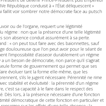
Ve République conduisit à « l’État déliquescent »
ui faillit voir sombrer notre démocratie face au putsch
ouvoir ou de l’organe, requiert une légitimité
u régime : non que la présence d’une telle légitimité
ais son absence conduit assurément à sa perte.
nd : « on peut tout faire avec des baïonnettes, sauf
image douloureuse que l’on peut avoir pour le séant de
ement l’impossibilité d’asseoir durablement un régime
Il y a un besoin de démocratie, non parce qu’il s’agirait
la seule forme de gouvernement qui permet que ses
faire évoluer tant la forme elle-même, que les
prennent, s’ils le jugent nécessaire. Pérennité ne rime
c stabilité et évolutivité : la pérennité d’un régime
, c’est sa capacité à le faire dans le respect des
lité. Dès lors, à la présence nécessaire d’une fonction
imité démocratique de cette fonction en particulier et
 renseigne sur les effets d’une telle absence : la