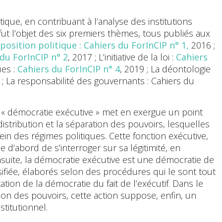
ique, en contribuant à l’analyse des institutions
fut l’objet des six premiers thèmes, tous publiés aux
position politique : Cahiers du ForInCIP n° 1,
2016
;
du ForInCIP n° 2
, 2017 ; L’initiative de la loi :
Cahiers
ues :
Cahiers du ForInCIP n° 4
, 2019 ; La déontologie
 ; La responsabilité des gouvernants : Cahiers du
a « démocratie exécutive » met en exergue un point
 distribution et la séparation des pouvoirs, lesquelles
sein des régimes politiques. Cette fonction exécutive,
 d’abord de s’interroger sur sa légitimité, en
suite, la démocratie exécutive est une démocratie de
rsifiée, élaborés selon des procédures qui le sont tout
ion de la démocratie du fait de l’exécutif. Dans le
on des pouvoirs, cette action suppose, enfin, un
stitutionnel.