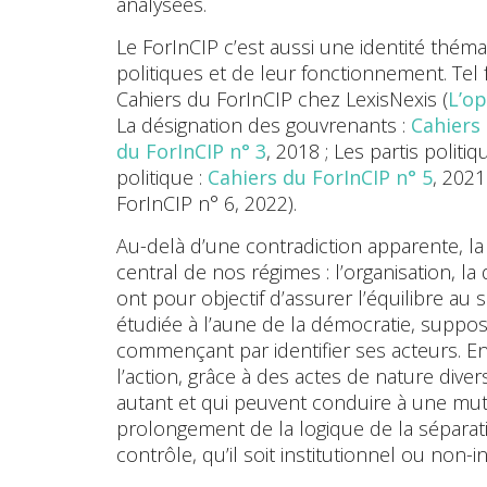
analysées.
Le ForInCIP c’est aussi une identité thémat
politiques et de leur fonctionnement. Tel 
Cahiers du ForInCIP chez LexisNexis (
L’op
La désignation des gouvrenants :
Cahiers 
du ForInCIP n° 3
, 2018 ; Les partis politiq
politique :
Cahiers du ForInCIP n° 5
, 2021
ForInCIP n° 6, 2022).
Au-delà d’une contradiction apparente, l
central de nos régimes : l’organisation, la
ont pour objectif d’assurer l’équilibre au 
étudiée à l’aune de la démocratie, suppose
commençant par identifier ses acteurs. En
l’action, grâce à des actes de nature dive
autant et qui peuvent conduire à une mutat
prolongement de la logique de la séparati
contrôle, qu’il soit institutionnel ou non-in