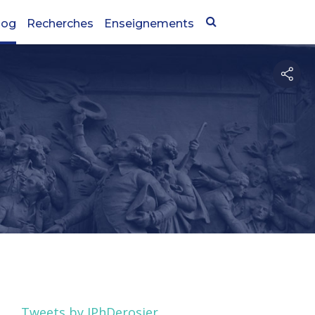
log
Recherches
Enseignements
Tweets by JPhDerosier