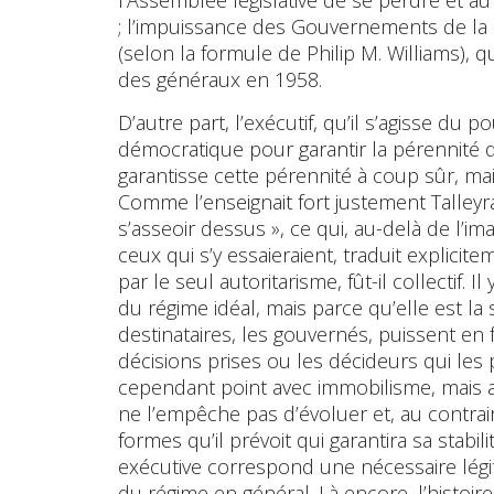
; l’impuissance des Gouvernements de la I
(selon la formule de Philip M. Williams), q
des généraux en 1958.
D’autre part, l’exécutif, qu’il s’agisse du p
démocratique pour garantir la pérennité d
garantisse cette pérennité à coup sûr, m
Comme l’enseignait fort justement Talleyra
s’asseoir dessus », ce qui, au-delà de l’
ceux qui s’y essaieraient, traduit explicit
par le seul autoritarisme, fût-il collectif. 
du régime idéal, mais parce qu’elle est 
destinataires, les gouvernés, puissent en 
décisions prises ou les décideurs qui les 
cependant point avec immobilisme, mais ave
ne l’empêche pas d’évoluer et, au contraire
formes qu’il prévoit qui garantira sa stabi
exécutive correspond une nécessaire légit
du régime en général. Là encore, l’histoire