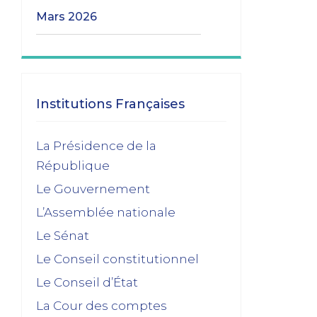
mars 2026
Les transitions gouvernementales
01/03/2026
janvier 2026
Institutions Françaises
Dissolution ? Probabilité faible et risque
La Présidence de la
fort
République
15/01/2026
Le Gouvernement
décembre 2025
L’Assemblée nationale
Feuilleton budgétaire : un 49, 3 sinon
Le Sénat
rien
Le Conseil constitutionnel
02/12/2025
Le Conseil d’État
novembre 2025
La Cour des comptes