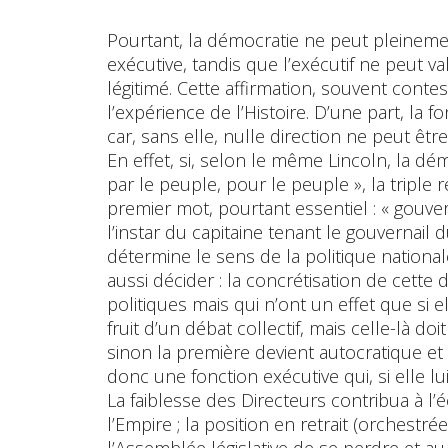
Pourtant, la démocratie ne peut pleinemen
exécutive, tandis que l’exécutif ne peut v
légitimé. Cette affirmation, souvent contesté
l’expérience de l’Histoire. D’une part, la 
car, sans elle, nulle direction ne peut êt
En effet, si, selon le même Lincoln, la 
par le peuple, pour le peuple », la triple r
premier mot, pourtant essentiel : « gouver
l’instar du capitaine tenant le gouvernai
détermine le sens de la politique national
aussi décider : la concrétisation de cette
politiques mais qui n’ont un effet que si e
fruit d’un débat collectif, mais celle-là do
sinon la première devient autocratique e
donc une fonction exécutive qui, si elle lui 
La faiblesse des Directeurs contribua à l
l’Empire ; la position en retrait (orchest
l’Assemblée législative de se perdre et a