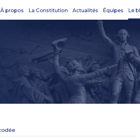
À propos
La Constitution
Actualités
Équipes
Le b
écodée