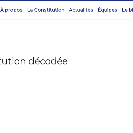
À propos
La Constitution
Actualités
Équipes
Le b
titution décodée