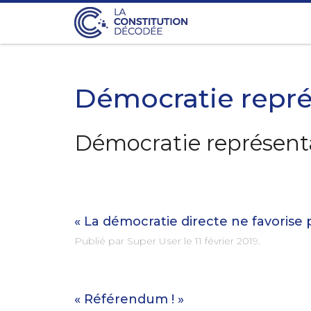
Démocratie repré
Démocratie représenta
« La démocratie directe ne favorise pa
Publié par Super User le
11 février 2019
.
« Référendum ! »