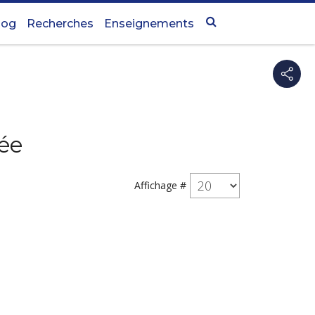
log
Recherches
Enseignements
ée
Affichage #