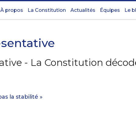
À propos
La Constitution
Actualités
Équipes
Le b
sentative
tive - La Constitution décod
s la stabilité »