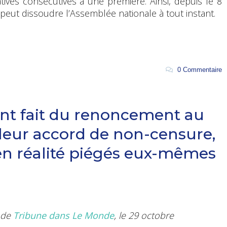
atives consécutives à une première. Ainsi, depuis le 8
peut dissoudre l’Assemblée nationale à tout instant.
0 Commentaire
ant fait du renoncement au
 leur accord de non-censure,
t en réalité piégés eux-mêmes
e de
Tribune dans Le Monde
, le 29 octobre