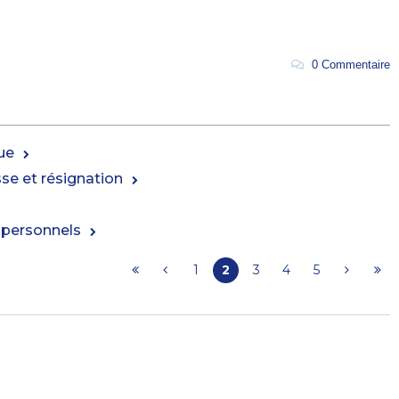
0 Commentaire
ue
sse et résignation
ts personnels
1
2
3
4
5