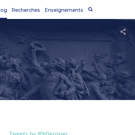
log
Recherches
Enseignements
Tweets by JPhDerosier