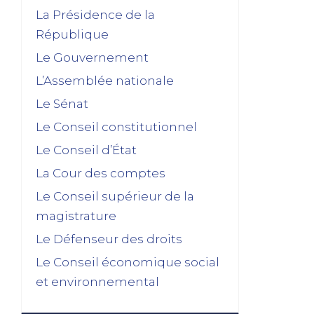
Dissolution ? Probabilité faible et risque
La Présidence de la
fort
République
15/01/2026
Le Gouvernement
décembre 2025
L’Assemblée nationale
Feuilleton budgétaire : un 49, 3 sinon
Le Sénat
rien
Le Conseil constitutionnel
02/12/2025
Le Conseil d’État
novembre 2025
La Cour des comptes
Le Conseil supérieur de la
La dissolution s’éloigne
magistrature
17/11/2025
Le Défenseur des droits
Budget 2026 : « En ayant fait du
renoncement au 49.3 une condition de
Le Conseil économique social
leur accord de non-censure, les
et environnemental
socialistes se sont en réalité piégés
eux-mêmes »