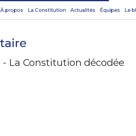
À propos
La Constitution
Actualités
Équipes
Le b
taire
 - La Constitution décodée