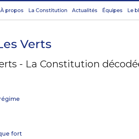
À propos
La Constitution
Actualités
Équipes
Le b
Les Verts
erts - La Constitution décodé
 régime
sque fort