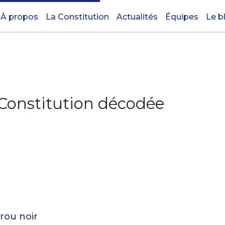
À propos
La Constitution
Actualités
Équipes
Le b
 Constitution décodée
trou noir