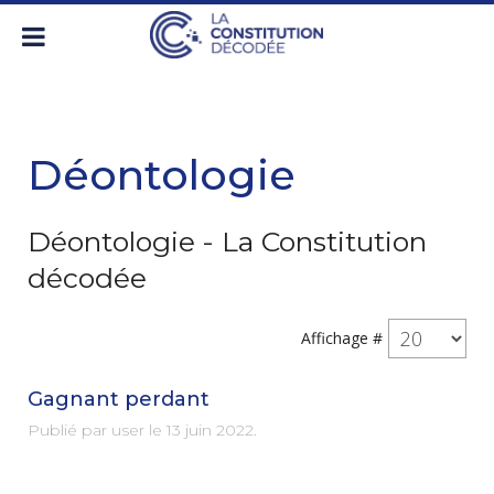
Déontologie
Déontologie - La Constitution
décodée
Affichage #
Gagnant perdant
Publié par user le
13 juin 2022
.