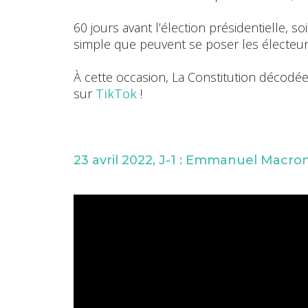
60 jours avant l’élection présidentielle,
simple que peuvent se poser les électeurs 
À cette occasion, La Constitution décodée
sur
TikTok
!
23 avril 2022, J-1 : Emmanuel Macron