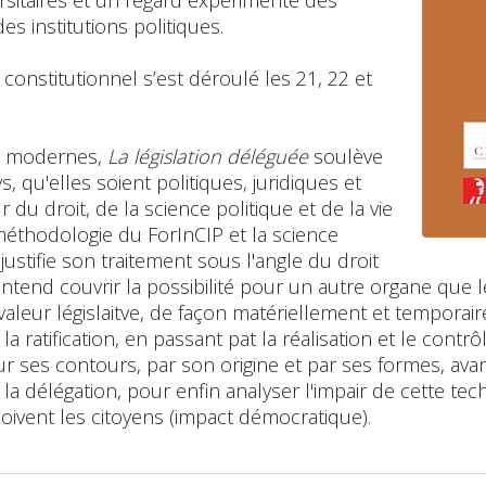
ersitaires et un regard expérimenté des
s institutions politiques.
onstitutionnel s’est déroulé les 21, 22 et
ts modernes,
La législation déléguée
soulève
 qu'elles soient politiques, juridiques et
du droit, de la science politique et de la vie
 méthodologie du ForInCIP et la science
 justifie son traitement sous l'angle du droit
entend couvrir la possibilité pour un autre organe que
eur législaitve, de façon matériellement et temporairem
a ratification, en passant pat la réalisation et le contrôle.
 ses contours, par son origine et par ses formes, avant 
 de la délégation, pour enfin analyser l'impair de cette te
rçoivent les citoyens (impact démocratique).