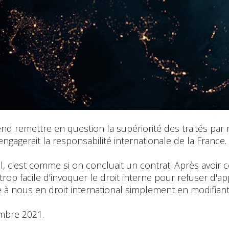
d remettre en question la supériorité des traités par rap
a engagerait la responsabilité internationale de la France.
, c'est comme si on concluait un contrat. Après avoir co
trop facile d'invoquer le droit interne pour refuser d'a
e à nous en droit international simplement en modifiant
mbre 2021.