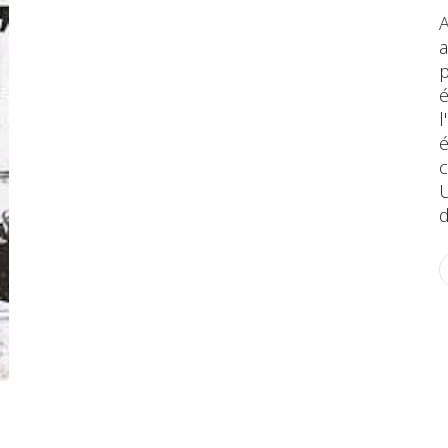
A
a
p
é
l
é
c
U
d