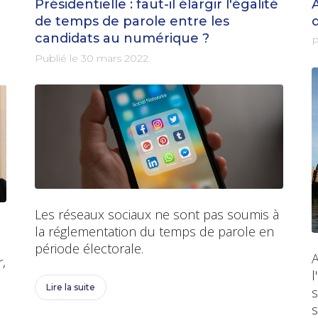
Présidentielle : faut-il élargir l'égalité
de temps de parole entre les
candidats au numérique ?
P
Publié le
30 mars 2022
.
Les réseaux sociaux ne sont pas soumis à
la réglementation du temps de parole en
période électorale.
A
,
l
Lire la suite
s
s